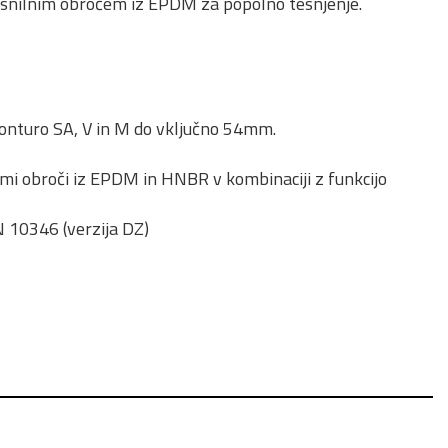
tesnilnim obročem iz EPDM za popolno tesnjenje.
 konturo SA, V in M do vključno 54mm.
nimi obroči iz EPDM in HNBR v kombinaciji z funkcijo
N 10346 (verzija DZ)