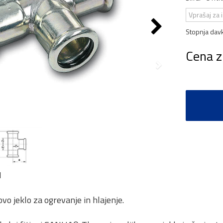
Vprašaj za 
Stopnja dav
Cena z
N
vo jeklo za ogrevanje in hlajenje.