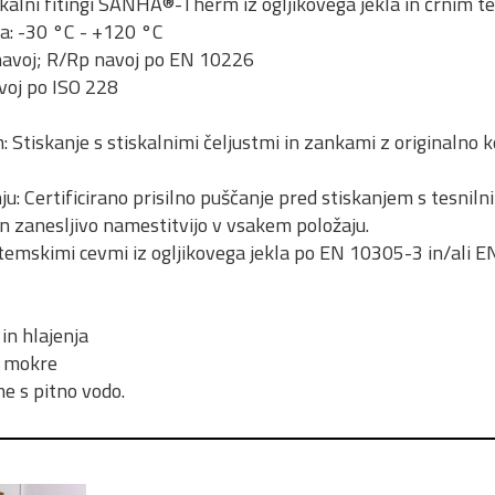
kalni fitingi SANHA®-Therm iz ogljikovega jekla in črnim 
a: -30 °C - +120 °C
 navoj; R/Rp navoj po EN 10226
avoj po ISO 228
m: Stiskanje s stiskalnimi čeljustmi in zankami z originalno
ju: Certificirano prisilno puščanje pred stiskanjem s tesnil
 zanesljivo namestitvijo v vsakem položaju.
temskimi cevmi iz ogljikovega jekla po EN 10305-3 in/ali E
in hlajenja
, mokre
e s pitno vodo.