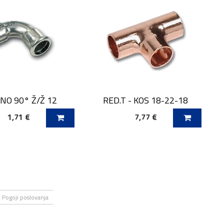
NO 90° Ž/Ž 12
RED.T - KOS 18-22-18
1,71 €
7,77 €
 V KOŠARICO
DODAJ V KOŠARICO
Pogoji poslovanja