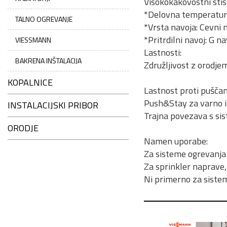
Visokokakovostni stis
*Delovna temperatur
TALNO OGREVANJE
*Vrsta navoja: Cevni
*Pritrdilni navoj: G n
VIESSMANN
Lastnosti:
BAKRENA INŠTALACIJA
Združljivost z orodje
KOPALNICE
Lastnost proti puščan
Push&Stay za varno in
INSTALACIJSKI PRIBOR
Trajna povezava s sis
ORODJE
Namen uporabe:
Za sisteme ogrevanja 
Za sprinkler naprave
Ni primerno za sistem