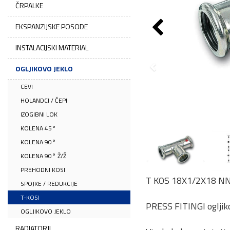
ČRPALKE
EKSPANZIJSKE POSODE
INSTALACIJSKI MATERIAL
OGLJIKOVO JEKLO
CEVI
HOLANDCI / ČEPI
IZOGIBNI LOK
KOLENA 45°
KOLENA 90°
KOLENA 90° Ž/Ž
PREHODNI KOSI
T KOS 18X1/2X18 N
SPOJKE / REDUKCIJE
T-KOSI
PRESS FITINGI ogljiko
OGLJIKOVO JEKLO
RADIATORJI