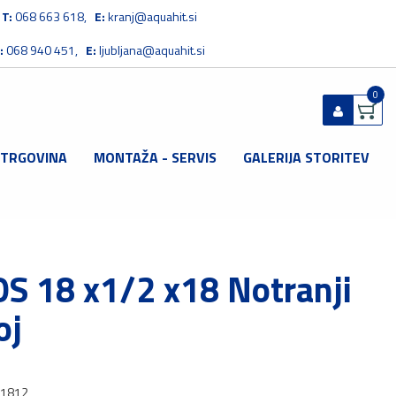
T:
068 663 618,
E:
kranj@aquahit.si
:
068 940 451,
E:
ljubljana@aquahit.si
0
 TRGOVINA
MONTAŽA - SERVIS
GALERIJA STORITEV
Prijavi se
Registriraj se
Ste pozabili geslo?
S 18 x1/2 x18 Notranji
oj
1812