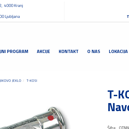
32, 4000 Kranj
00 Ljubljana
T
JNI PROGRAM
AKCIJE
KONTAKT
O NAS
LOKACIJA
JIKOVO JEKLO
T-KOSI
T-KO
Nav
Šifra:
OTNN