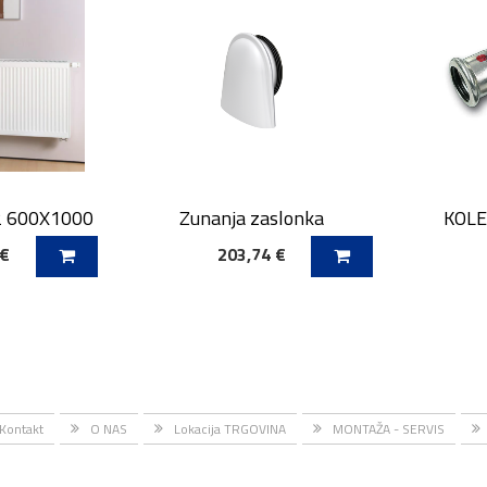
2 600X1000
Zunanja zaslonka
KOLE
 €
203,74 €
ICO
DODAJ V KOŠARICO
DODAJ
Kontakt
O NAS
Lokacija TRGOVINA
MONTAŽA - SERVIS