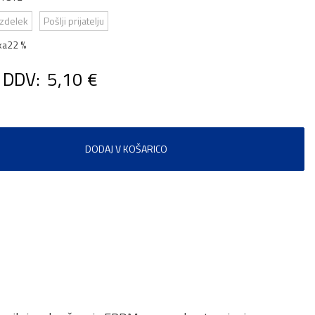
izdelek
Pošlji prijatelju
ka
22 %
 DDV:
5,10 €
DODAJ V KOŠARICO