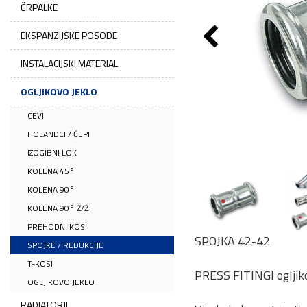
ČRPALKE
EKSPANZIJSKE POSODE
INSTALACIJSKI MATERIAL
OGLJIKOVO JEKLO
CEVI
HOLANDCI / ČEPI
IZOGIBNI LOK
KOLENA 45°
KOLENA 90°
KOLENA 90° Ž/Ž
PREHODNI KOSI
SPOJKA 42-42
SPOJKE / REDUKCIJE
T-KOSI
PRESS FITINGI ogljiko
OGLJIKOVO JEKLO
RADIATORJI