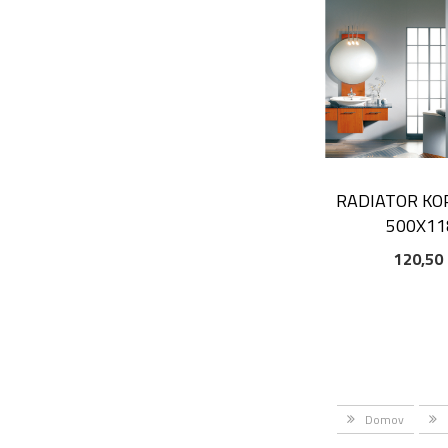
RADIATOR KO
500X11
120,50
DODAJ V KOŠAR
Domov