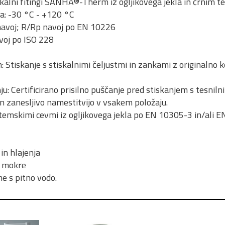
kalni fitingi SANHA®-Therm iz ogljikovega jekla in črnim 
a: -30 °C - +120 °C
 navoj; R/Rp navoj po EN 10226
avoj po ISO 228
m: Stiskanje s stiskalnimi čeljustmi in zankami z originalno
ju: Certificirano prisilno puščanje pred stiskanjem s tesnil
 zanesljivo namestitvijo v vsakem položaju.
temskimi cevmi iz ogljikovega jekla po EN 10305-3 in/ali E
in hlajenja
, mokre
e s pitno vodo.