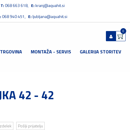
T:
068 663 618,
E:
kranj@aquahit.si
:
068 940 451,
E:
ljubljana@aquahit.si
0
 TRGOVINA
MONTAŽA - SERVIS
GALERIJA STORITEV
Prijavi se
Registriraj se
Ste pozabili geslo?
KA 42 - 42
izdelek
Pošlji prijatelju