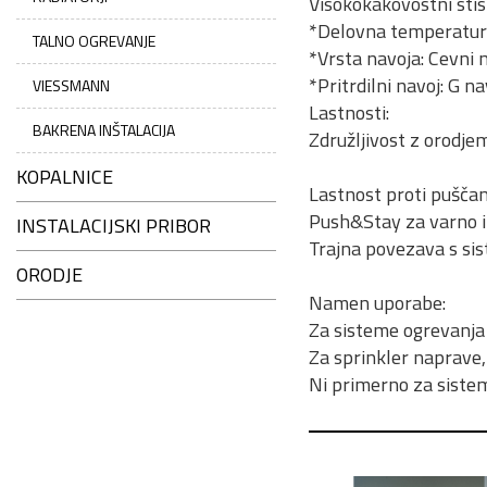
Visokokakovostni stis
*Delovna temperatur
TALNO OGREVANJE
*Vrsta navoja: Cevni
*Pritrdilni navoj: G n
VIESSMANN
Lastnosti:
BAKRENA INŠTALACIJA
Združljivost z orodje
KOPALNICE
Lastnost proti puščan
Push&Stay za varno in
INSTALACIJSKI PRIBOR
Trajna povezava s sis
ORODJE
Namen uporabe:
Za sisteme ogrevanja 
Za sprinkler naprave
Ni primerno za sistem