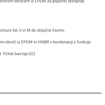
tesnilnim obročem iz EPDM za popolno tesnjenje.
 konturo SA, V in M do vključno 54mm.
nimi obroči iz EPDM in HNBR v kombinaciji z funkcijo
N 10346 (verzija DZ)