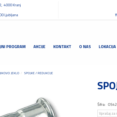
32, 4000 Kranj
00 Ljubljana
T
JNI PROGRAM
AKCIJE
KONTAKT
O NAS
LOKACIJA
JIKOVO JEKLO
SPOJKE / REDUKCIJE
SPOJ
Šifra:
OS42
Vprašaj za 