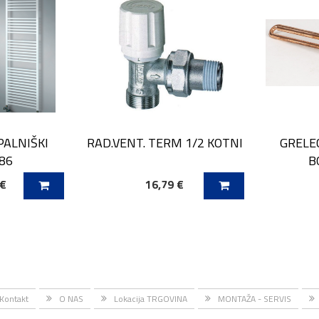
PALNIŠKI
RAD.VENT. TERM 1/2 KOTNI
GRELE
86
B
 €
16,79 €
ICO
DODAJ V KOŠARICO
DODAJ
Kontakt
O NAS
Lokacija TRGOVINA
MONTAŽA - SERVIS