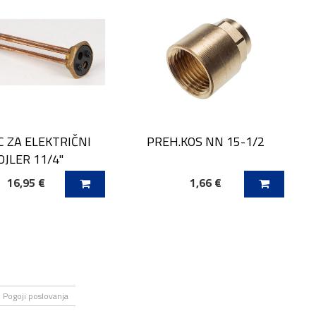
C ZA ELEKTRIČNI
PREH.KOS NN 15-1/2
OJLER 11/4''
16,95 €
1,66 €
 V KOŠARICO
DODAJ V KOŠARICO
Pogoji poslovanja