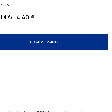
ka
22 %
 DDV:
4,40 €
DODAJ V KOŠARICO