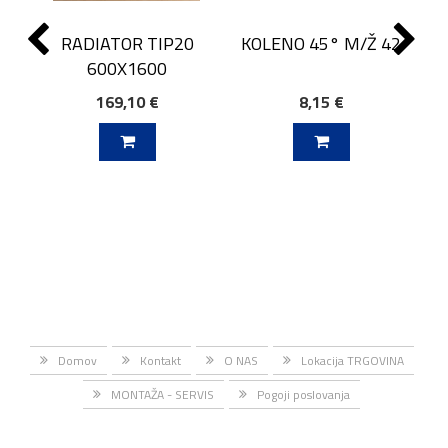
RADIATOR TIP20
KOLENO 45° M/Ž 42
600X1600
169,10 €
8,15 €
J V KOŠARICO
DODAJ V KOŠARICO
Domov
Kontakt
O NAS
Lokacija TRGOVINA
MONTAŽA - SERVIS
Pogoji poslovanja