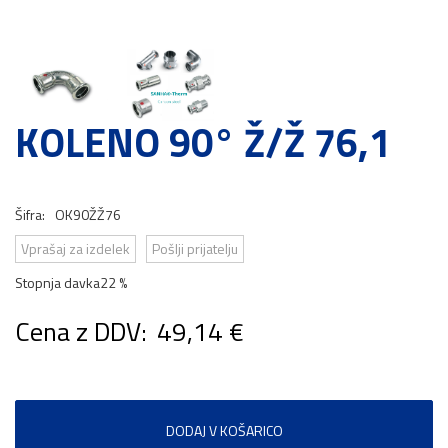
KOLENO 90° Ž/Ž 76,1
Šifra:
OK90ŽŽ76
Vprašaj za izdelek
Pošlji prijatelju
Stopnja davka
22 %
Cena z DDV:
49,14 €
DODAJ V KOŠARICO