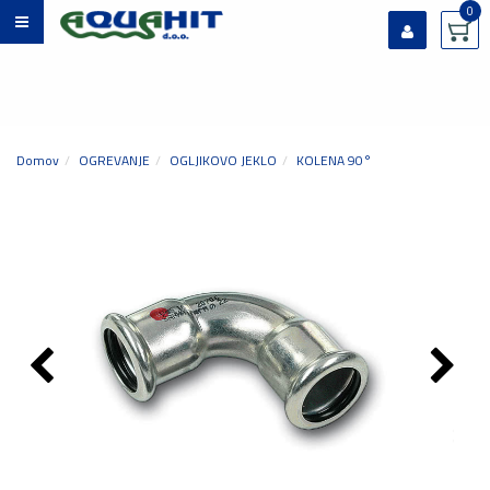
0
Prijavi se
Registriraj se
Ste pozabili geslo?
Domov
OGREVANJE
OGLJIKOVO JEKLO
KOLENA 90°