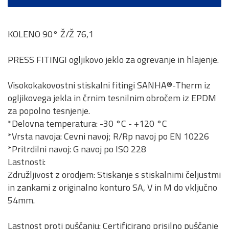
KOLENO 90° Ž/Ž 76,1
PRESS FITINGI ogljikovo jeklo za ogrevanje in hlajenje.
Visokokakovostni stiskalni fitingi SANHA®-Therm iz
ogljikovega jekla in črnim tesnilnim obročem iz EPDM
za popolno tesnjenje.
*Delovna temperatura: -30 °C - +120 °C
*Vrsta navoja: Cevni navoj; R/Rp navoj po EN 10226
*Pritrdilni navoj: G navoj po ISO 228
Lastnosti:
Združljivost z orodjem: Stiskanje s stiskalnimi čeljustmi
in zankami z originalno konturo SA, V in M do vključno
54mm.
Lastnost proti puščanju: Certificirano prisilno puščanje