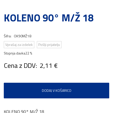
KOLENO 90° M/Ž 18
Šifra:
OK90MŽ18
Vprašaj za izdelek
Pošlji prijatelju
Stopnja davka
22 %
Cena z DDV:
2,11 €
DODAJ V KOŠARICO
KOLENO 90° M/Ž 18