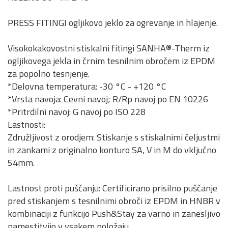
PRESS FITINGI ogljikovo jeklo za ogrevanje in hlajenje.
Visokokakovostni stiskalni fitingi SANHA®-Therm iz
ogljikovega jekla in črnim tesnilnim obročem iz EPDM
za popolno tesnjenje.
*Delovna temperatura: -30 °C - +120 °C
*Vrsta navoja: Cevni navoj; R/Rp navoj po EN 10226
*Pritrdilni navoj: G navoj po ISO 228
Lastnosti:
Združljivost z orodjem: Stiskanje s stiskalnimi čeljustmi
in zankami z originalno konturo SA, V in M do vključno
54mm.
Lastnost proti puščanju: Certificirano prisilno puščanje
pred stiskanjem s tesnilnimi obroči iz EPDM in HNBR v
kombinaciji z funkcijo Push&Stay za varno in zanesljivo
namestitvijo v vsakem položaju.