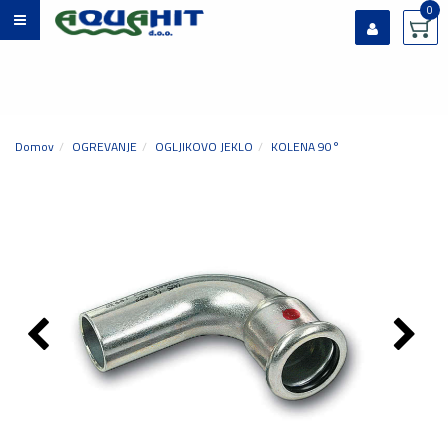
0
Prijavi se
Registriraj se
Ste pozabili geslo?
Domov
OGREVANJE
OGLJIKOVO JEKLO
KOLENA 90°