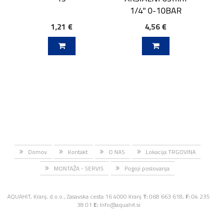
1/4'' 0-10BAR
1,21 €
4,56 €
J V KOŠARICO
DODAJ V KOŠARICO
Domov
Kontakt
O NAS
Lokacija TRGOVINA
MONTAŽA - SERVIS
Pogoji poslovanja
AQUAHIT, Kranj, d.o.o., Zasavska cesta 16 4000 Kranj
T:
068 663 618,
F:
04 235
38 01
E:
Info@aquahit.si