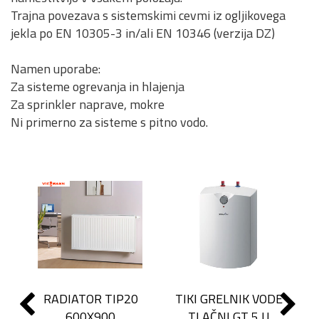
Trajna povezava s sistemskimi cevmi iz ogljikovega
jekla po EN 10305-3 in/ali EN 10346 (verzija DZ)
Namen uporabe:
Za sisteme ogrevanja in hlajenja
Za sprinkler naprave, mokre
Ni primerno za sisteme s pitno vodo.
RADIATOR TIP20
TIKI GRELNIK VODE
600X900
TLAČNI GT 5 U