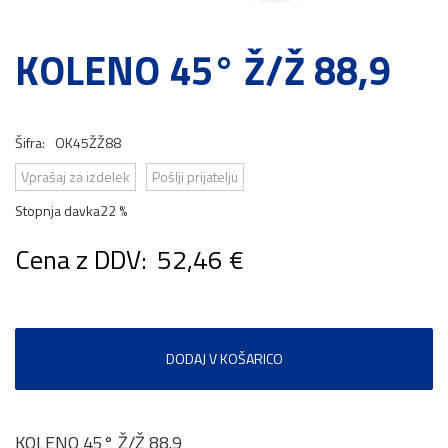
KOLENO 45° Ž/Ž 88,9
Šifra:
OK45ŽŽ88
Vprašaj za izdelek
Pošlji prijatelju
Stopnja davka
22 %
Cena z DDV:
52,46 €
DODAJ V KOŠARICO
KOLENO 45° Ž/Ž 88.9