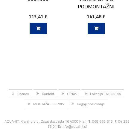
PODMONTAŽNI
113,41 €
141,48 €
J V KOŠARICO
DODAJ V KOŠARICO
Domov
Kontakt
O NAS
Lokacija TRGOVINA
MONTAŽA - SERVIS
Pogoji poslovanja
AQUAHIT, Kranj, d.o.o., Zasavska cesta 16 4000 Kranj
T:
068 663 618,
F:
04 235
38 01
E:
Info@aquahit.si