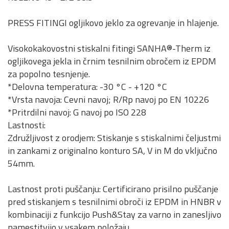
PRESS FITINGI ogljikovo jeklo za ogrevanje in hlajenje.
Visokokakovostni stiskalni fitingi SANHA®-Therm iz
ogljikovega jekla in črnim tesnilnim obročem iz EPDM
za popolno tesnjenje.
*Delovna temperatura: -30 °C - +120 °C
*Vrsta navoja: Cevni navoj; R/Rp navoj po EN 10226
*Pritrdilni navoj: G navoj po ISO 228
Lastnosti:
Združljivost z orodjem: Stiskanje s stiskalnimi čeljustmi
in zankami z originalno konturo SA, V in M do vključno
54mm.
Lastnost proti puščanju: Certificirano prisilno puščanje
pred stiskanjem s tesnilnimi obroči iz EPDM in HNBR v
kombinaciji z funkcijo Push&Stay za varno in zanesljivo
namestitvijo v vsakem položaju.