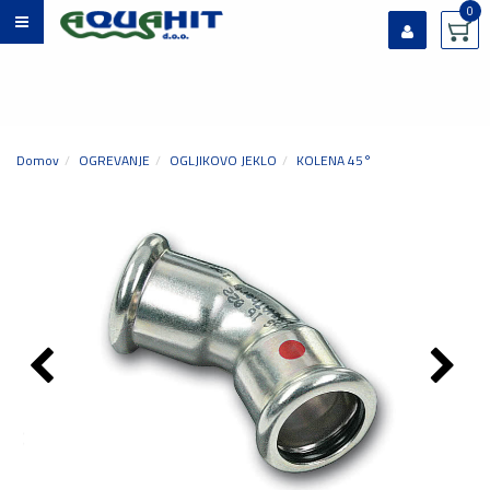
0
Prijavi se
Registriraj se
Ste pozabili geslo?
Domov
OGREVANJE
OGLJIKOVO JEKLO
KOLENA 45°