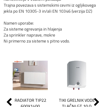
Trajna povezava s sistemskimi cevmi iz ogljikovega
jekla po EN 10305-3 in/ali EN 10346 (verzija DZ)
Namen uporabe:
Za sisteme ogrevanja in hlajenja
Za sprinkler naprave, mokre
Ni primerno za sisteme s pitno vodo.
RADIATOR TIP22
TIKI GRELNIK VODE
600X1400
TLAČNI GT 10 O