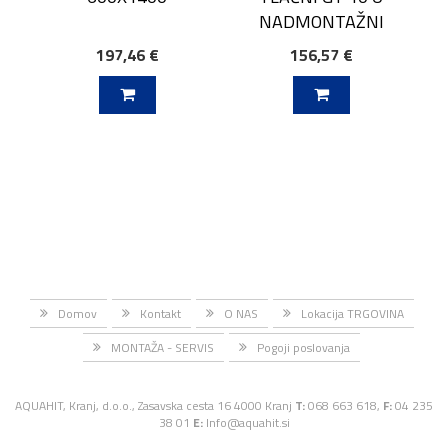
NADMONTAŽNI
197,46 €
156,57 €
J V KOŠARICO
DODAJ V KOŠARICO
Domov
Kontakt
O NAS
Lokacija TRGOVINA
MONTAŽA - SERVIS
Pogoji poslovanja
AQUAHIT, Kranj, d.o.o., Zasavska cesta 16 4000 Kranj
T:
068 663 618,
F:
04 235
38 01
E:
Info@aquahit.si