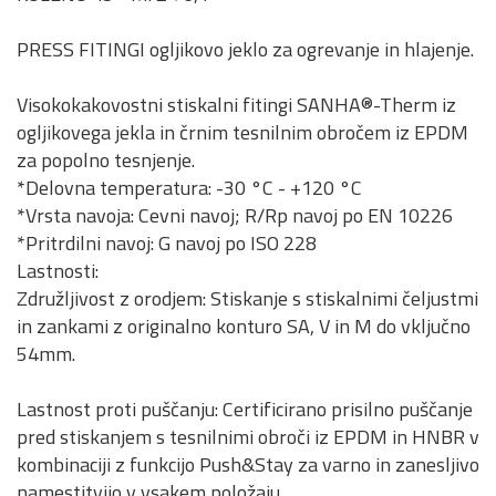
PRESS FITINGI ogljikovo jeklo za ogrevanje in hlajenje.
Visokokakovostni stiskalni fitingi SANHA®-Therm iz
ogljikovega jekla in črnim tesnilnim obročem iz EPDM
za popolno tesnjenje.
*Delovna temperatura: -30 °C - +120 °C
*Vrsta navoja: Cevni navoj; R/Rp navoj po EN 10226
*Pritrdilni navoj: G navoj po ISO 228
Lastnosti:
Združljivost z orodjem: Stiskanje s stiskalnimi čeljustmi
in zankami z originalno konturo SA, V in M do vključno
54mm.
Lastnost proti puščanju: Certificirano prisilno puščanje
pred stiskanjem s tesnilnimi obroči iz EPDM in HNBR v
kombinaciji z funkcijo Push&Stay za varno in zanesljivo
namestitvijo v vsakem položaju.