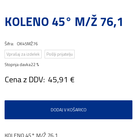
KOLENO 45° M/Ž 76,1
Šifra:
OK45MŽ76
Vprašaj za izdelek
Pošlji prijatelju
Stopnja davka
22 %
Cena z DDV:
45,91 €
DODAJ V KOŠARICO
KOLENO 45° M/Ž 76,1