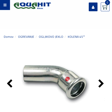
0
Prijavi se
Registriraj se
Ste pozabili geslo?
Domov
OGREVANJE
OGLJIKOVO JEKLO
KOLENA 45°