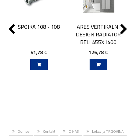
SPOJKA 108 - 108
ARES VERTIKALNI
DESIGN RADIATOR
BELI 455X1400
41,78 €
126,78 €
J V KOŠARICO
DODAJ V KOŠARICO
Domov
Kontakt
O NAS
Lokacija TRGOVINA