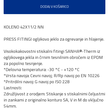
DODAJ V KOŠARICO
KOLENO 42X11/2 NN
PRESS FITINGI ogljikovo jeklo za ogrevanje in hlajenje.
Visokokakovostni stiskalni fitingi SANHA®-Therm iz
ogljikovega jekla in črnim tesnilnim obročem iz EPDM
za popolno tesnjenje.
*Delovna temperatura: -30 °C - +120 °C
*Vrsta navoja: Cevni navoj; R/Rp navoj po EN 10226
*Pritrdilni navoj: G navoj po ISO 228
Lastnosti:
Združljivost z orodjem: Stiskanje s stiskalnimi čeljustmi
in zankami z originalno konturo SA, V in M do vključno
54mm.