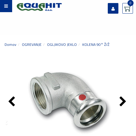
0
Prijavi se
Registriraj se
Ste pozabili geslo?
Domov
OGREVANJE
OGLJIKOVO JEKLO
KOLENA 90° Ž/Ž