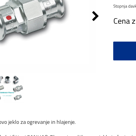
Stopnja dav
Cena z
vo jeklo za ogrevanje in hlajenje.