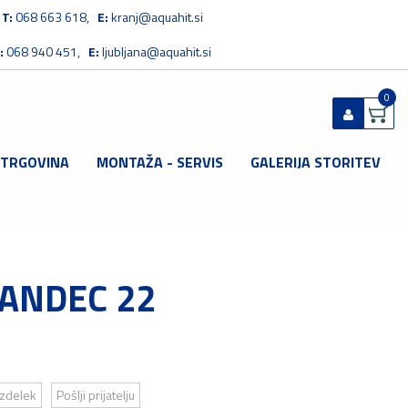
T:
068 663 618,
E:
kranj@aquahit.si
:
068 940 451,
E:
ljubljana@aquahit.si
0
 TRGOVINA
MONTAŽA - SERVIS
GALERIJA STORITEV
Prijavi se
Registriraj se
Ste pozabili geslo?
ANDEC 22
2
izdelek
Pošlji prijatelju