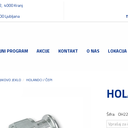
32, 4000 Kranj
00 Ljubljana
T
JNI PROGRAM
AKCIJE
KONTAKT
O NAS
LOKACIJA
JIKOVO JEKLO
HOLANDCI / ČEPI
HOL
Šifra:
OH2
Vprašaj za 