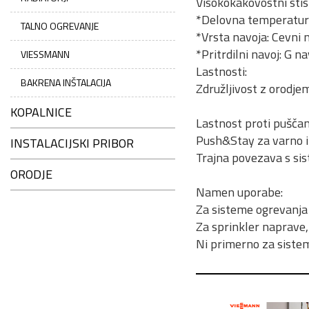
Visokokakovostni stis
*Delovna temperatur
TALNO OGREVANJE
*Vrsta navoja: Cevni
*Pritrdilni navoj: G n
VIESSMANN
Lastnosti:
BAKRENA INŠTALACIJA
Združljivost z orodje
KOPALNICE
Lastnost proti puščan
Push&Stay za varno in
INSTALACIJSKI PRIBOR
Trajna povezava s sis
ORODJE
Namen uporabe:
Za sisteme ogrevanja 
Za sprinkler naprave
Ni primerno za sistem