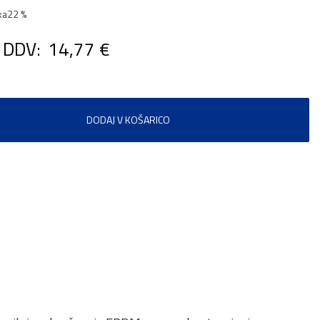
ka
22 %
 DDV:
14,77 €
DODAJ V KOŠARICO