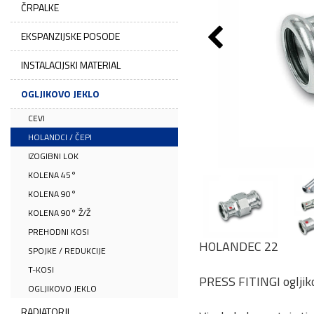
ČRPALKE
EKSPANZIJSKE POSODE
INSTALACIJSKI MATERIAL
OGLJIKOVO JEKLO
CEVI
HOLANDCI / ČEPI
IZOGIBNI LOK
KOLENA 45°
KOLENA 90°
KOLENA 90° Ž/Ž
PREHODNI KOSI
HOLANDEC 22
SPOJKE / REDUKCIJE
T-KOSI
PRESS FITINGI ogljiko
OGLJIKOVO JEKLO
RADIATORJI