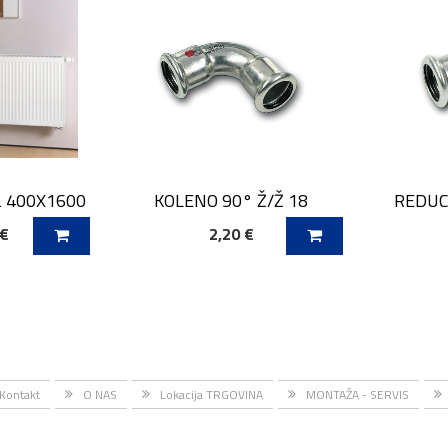
2 400X1600
KOLENO 90° Ž/Ž 18
REDUCI
 €
2,20 €
ICO
DODAJ V KOŠARICO
DODAJ
Kontakt
O NAS
Lokacija TRGOVINA
MONTAŽA - SERVIS