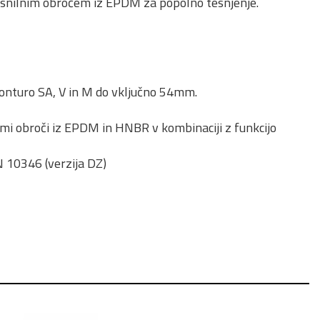
tesnilnim obročem iz EPDM za popolno tesnjenje.
 konturo SA, V in M do vključno 54mm.
nimi obroči iz EPDM in HNBR v kombinaciji z funkcijo
N 10346 (verzija DZ)