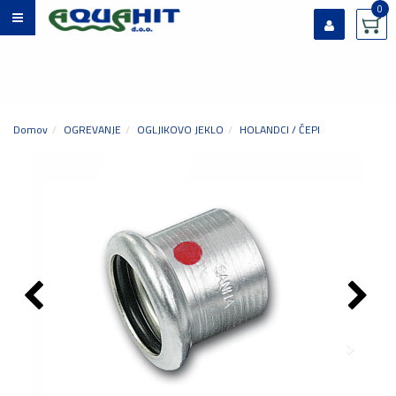
0
Prijavi se
Registriraj se
Ste pozabili geslo?
Domov
OGREVANJE
OGLJIKOVO JEKLO
HOLANDCI / ČEPI