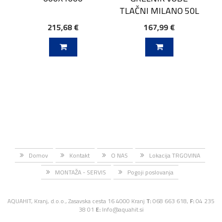
TLAČNI MILANO 50L
215,68 €
167,99 €
J V KOŠARICO
DODAJ V KOŠARICO
Domov
Kontakt
O NAS
Lokacija TRGOVINA
MONTAŽA - SERVIS
Pogoji poslovanja
AQUAHIT, Kranj, d.o.o., Zasavska cesta 16 4000 Kranj
T:
068 663 618,
F:
04 235
38 01
E:
Info@aquahit.si