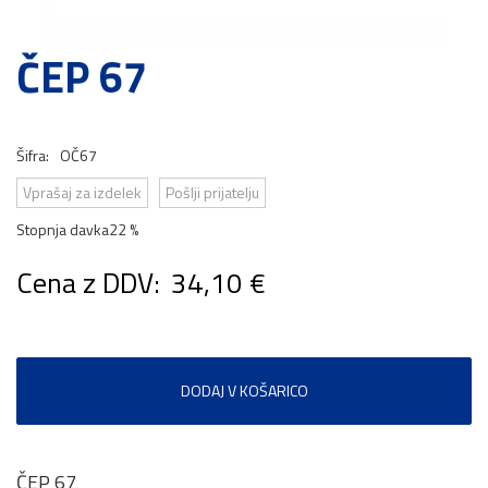
ČEP 67
Šifra:
OČ67
Vprašaj za izdelek
Pošlji prijatelju
Stopnja davka
22 %
Cena z DDV:
34,10 €
DODAJ V KOŠARICO
ČEP 67