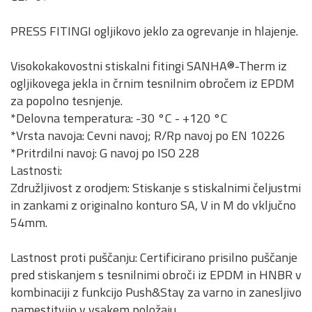
PRESS FITINGI ogljikovo jeklo za ogrevanje in hlajenje.
Visokokakovostni stiskalni fitingi SANHA®-Therm iz
ogljikovega jekla in črnim tesnilnim obročem iz EPDM
za popolno tesnjenje.
*Delovna temperatura: -30 °C - +120 °C
*Vrsta navoja: Cevni navoj; R/Rp navoj po EN 10226
*Pritrdilni navoj: G navoj po ISO 228
Lastnosti:
Združljivost z orodjem: Stiskanje s stiskalnimi čeljustmi
in zankami z originalno konturo SA, V in M do vključno
54mm.
Lastnost proti puščanju: Certificirano prisilno puščanje
pred stiskanjem s tesnilnimi obroči iz EPDM in HNBR v
kombinaciji z funkcijo Push&Stay za varno in zanesljivo
namestitvijo v vsakem položaju.