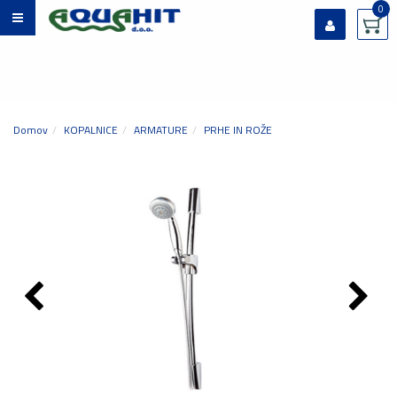
0
Prijavi se
Registriraj se
Ste pozabili geslo?
Domov
KOPALNICE
ARMATURE
PRHE IN ROŽE