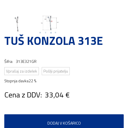
TUŠ KONZOLA 313E
Šifra:
313E321GR
Vprašaj za izdelek
Pošlji prijatelju
Stopnja davka
22 %
Cena z DDV:
33,04 €
DODAJ V KOŠARICO