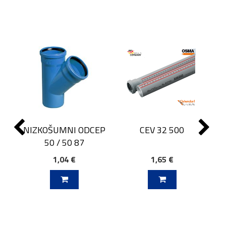
CEV 32 500
NIZKOŠUMNI ODCEP
50 / 50 87
1,04 €
1,65 €
J V KOŠARICO
DODAJ V KOŠARICO