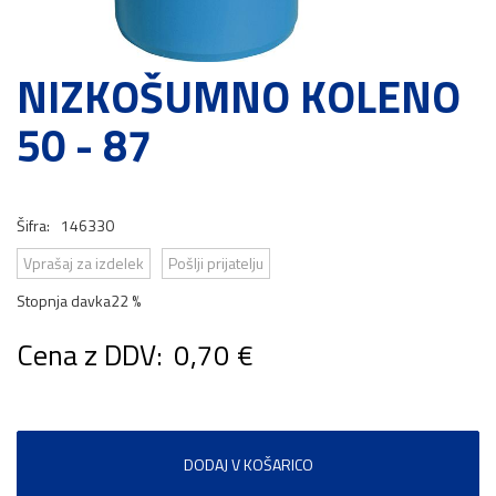
NIZKOŠUMNO KOLENO
50 - 87
Šifra:
146330
Vprašaj za izdelek
Pošlji prijatelju
Stopnja davka
22 %
Cena z DDV:
0,70 €
DODAJ V KOŠARICO