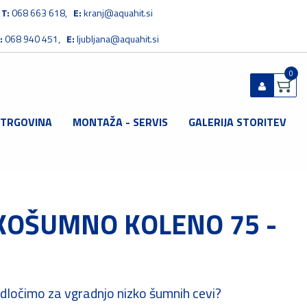
T:
068 663 618,
E:
kranj@aquahit.si
:
068 940 451,
E:
ljubljana@aquahit.si
0
 TRGOVINA
MONTAŽA - SERVIS
GALERIJA STORITEV
Prijavi se
Registriraj se
Ste pozabili geslo?
KOŠUMNO KOLENO 75 -
odločimo za vgradnjo nizko šumnih cevi?