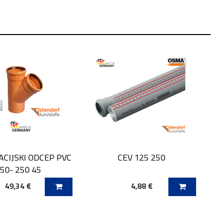
ACIJSKI ODCEP PVC
CEV 125 250
50- 250 45
49,34 €
4,88 €
 V KOŠARICO
DODAJ V KOŠARICO