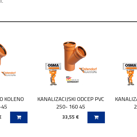
1.
KO KOLENO
KANALIZACIJSKI ODCEP PVC
KANALIZ
-45
250- 160 45
2
€
33,55 €
ICO
DODAJ V KOŠARICO
DODAJ