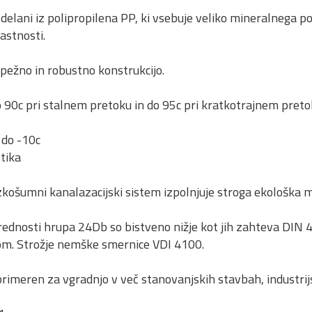
zdelani iz polipropilena PP, ki vsebuje veliko mineralnega p
astnosti.
pežno in robustno konstrukcijo.
90c pri stalnem pretoku in do 95c pri kratkotrajnem preto
do -10c
tika
ošumni kanalazacijski sistem izpolnjuje stroga ekološka m
ednosti hrupa 24Db so bistveno nižje kot jih zahteva DIN 
om. Strožje nemške smernice VDI 4100.
imeren za vgradnjo v več stanovanjskih stavbah, industrijski