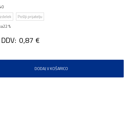
40
izdelek
Pošlji prijatelju
ka
22 %
 DDV:
0,87 €
DODAJ V KOŠARICO