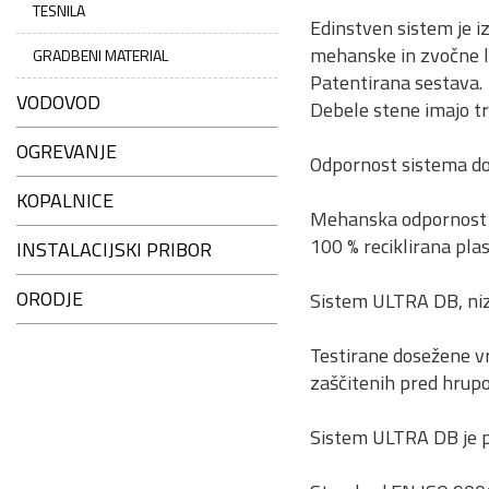
TESNILA
Edinstven sistem je i
mehanske in zvočne l
GRADBENI MATERIAL
Patentirana sestava.
VODOVOD
Debele stene imajo tr
OGREVANJE
Odpornost sistema do 
KOPALNICE
Mehanska odpornost 
100 % reciklirana plas
INSTALACIJSKI PRIBOR
ORODJE
Sistem ULTRA DB, nizk
Testirane dosežene vr
zaščitenih pred hrup
Sistem ULTRA DB je pr