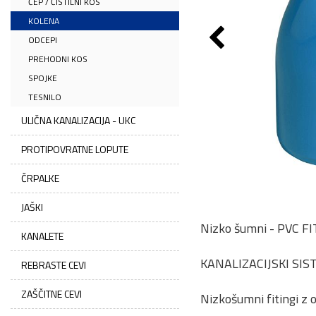
ČEP / ČISTILNI KOS
KOLENA
ODCEPI
PREHODNI KOS
SPOJKE
TESNILO
ULIČNA KANALIZACIJA - UKC
PROTIPOVRATNE LOPUTE
ČRPALKE
JAŠKI
Nizko šumni - PVC F
KANALETE
KANALIZACIJSKI SI
REBRASTE CEVI
ZAŠČITNE CEVI
Nizkošumni fitingi z 