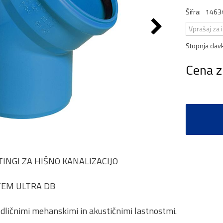
Šifra:
1463
Vprašaj za 
Stopnja dav
Cena z
ITINGI ZA HIŠNO KANALIZACIJO
STEM ULTRA DB
odličnimi mehanskimi in akustičnimi lastnostmi.