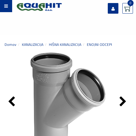
0
Prijavi se
Registriraj se
Ste pozabili geslo?
Domov
KANALIZACIJA
HIŠNA KANALIZACIJA
ENOJNI ODCEPI