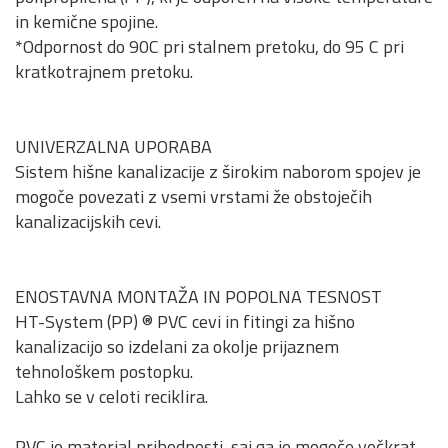
in kemične spojine.
*Odpornost do 90C pri stalnem pretoku, do 95 C pri
kratkotrajnem pretoku.
UNIVERZALNA UPORABA
Sistem hišne kanalizacije z širokim naborom spojev je
mogoče povezati z vsemi vrstami že obstoječih
kanalizacijskih cevi.
ENOSTAVNA MONTAŽA IN POPOLNA TESNOST
HT-System (PP) ® PVC cevi in fitingi za hišno
kanalizacijo so izdelani za okolje prijaznem
tehnološkem postopku.
Lahko se v celoti reciklira.
PVC je material prihodnosti, saj ga je mogoče večkrat