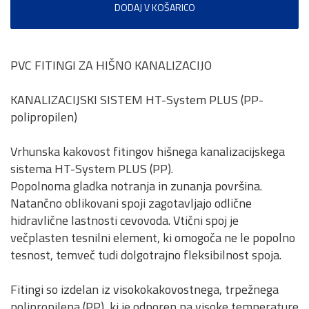
DODAJ V KOŠARICO
PVC FITINGI ZA HIŠNO KANALIZACIJO
KANALIZACIJSKI SISTEM HT-System PLUS (PP-
polipropilen)
Vrhunska kakovost fitingov hišnega kanalizacijskega
sistema HT-System PLUS (PP).
Popolnoma gladka notranja in zunanja površina.
Natančno oblikovani spoji zagotavljajo odlične
hidravlične lastnosti cevovoda. Vtični spoj je
večplasten tesnilni element, ki omogoča ne le popolno
tesnost, temveč tudi dolgotrajno fleksibilnost spoja.
Fitingi so izdelan iz visokokakovostnega, trpežnega
polipropilena (PP), ki je odporen na visoke temperature