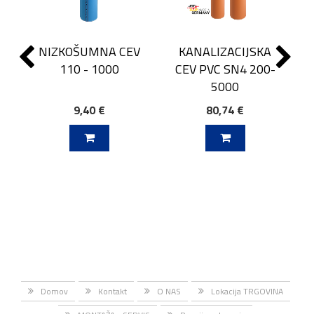
NIZKOŠUMNA CEV
KANALIZACIJSKA
110 - 1000
CEV PVC SN4 200-
5000
9,40 €
80,74 €
J V KOŠARICO
DODAJ V KOŠARICO
Domov
Kontakt
O NAS
Lokacija TRGOVINA