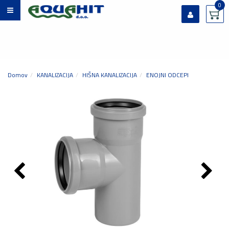
0
Prijavi se
Registriraj se
Ste pozabili geslo?
Domov
KANALIZACIJA
HIŠNA KANALIZACIJA
ENOJNI ODCEPI