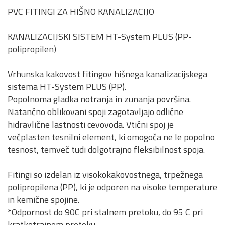
PVC FITINGI ZA HIŠNO KANALIZACIJO
KANALIZACIJSKI SISTEM HT-System PLUS (PP-
polipropilen)
Vrhunska kakovost fitingov hišnega kanalizacijskega
sistema HT-System PLUS (PP).
Popolnoma gladka notranja in zunanja površina.
Natančno oblikovani spoji zagotavljajo odlične
hidravlične lastnosti cevovoda. Vtični spoj je
večplasten tesnilni element, ki omogoča ne le popolno
tesnost, temveč tudi dolgotrajno fleksibilnost spoja.
Fitingi so izdelan iz visokokakovostnega, trpežnega
polipropilena (PP), ki je odporen na visoke temperature
in kemične spojine.
*Odpornost do 90C pri stalnem pretoku, do 95 C pri
kratkotrajnem pretoku.