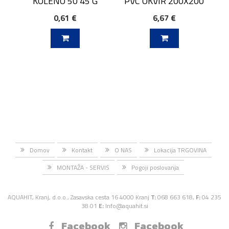
KOLENO 50 45 G
PVC OKVIR 200X200
0,61 €
6,67 €
J V KOŠARICO
DODAJ V KOŠARICO
Domov
Kontakt
O NAS
Lokacija TRGOVINA
MONTAŽA - SERVIS
Pogoji poslovanja
AQUAHIT, Kranj, d.o.o., Zasavska cesta 16 4000 Kranj
T:
068 663 618,
F:
04 235
38 01
E:
Info@aquahit.si
Facebook
Facebook