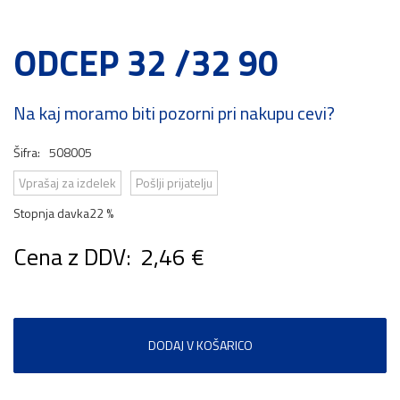
ODCEP 32 /32 90
Na kaj moramo biti pozorni pri nakupu cevi?
Šifra:
508005
Vprašaj za izdelek
Pošlji prijatelju
Stopnja davka
22 %
Cena z DDV:
2,46 €
DODAJ V KOŠARICO