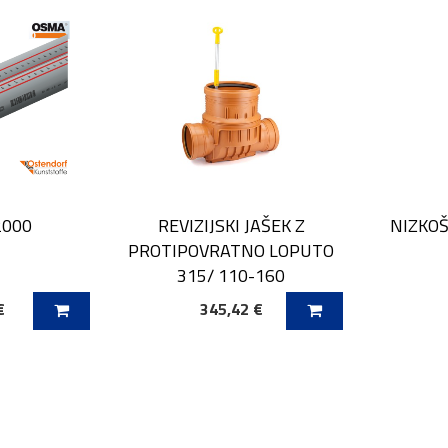
2000
REVIZIJSKI JAŠEK Z
NIZKOŠ
PROTIPOVRATNO LOPUTO
315/ 110-160
€
345,42 €
ICO
DODAJ V KOŠARICO
DODAJ