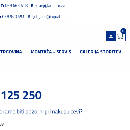
T:
068 663 618,
E:
kranj@aquahit.si
:
068 940 451,
E:
ljubljana@aquahit.si
0
 TRGOVINA
MONTAŽA - SERVIS
GALERIJA STORITEV
Prijavi se
Registriraj se
Ste pozabili geslo?
 125 250
oramo biti pozorni pri nakupu cevi?
03