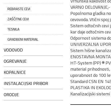
Vrhunska kakovost od
VARNO DELOVANJE,- n
REBRASTE CEVI
Popolnoma gladka notr
cevovoda. Vtični spoj 
ZAŠČITNE CEVI
Sistem odtočnih cevi 
TESNILA
kar daje odtočnim cev
Odpornost sistema do 
GRADBENI MATERIAL
UNIVERZALNA UPO
VODOVOD
Sistem hišne kanaliza
ENOSTAVNA MONTAŽ
OGREVANJE
HT-System (PP) ® PVC 
material prihodnosti, 
KOPALNICE
uporabnost do 100 let
Standard CSN EN 14
INSTALACIJSKI PRIBOR
PLASTIKA IN EKOLOG
Kanalizacijski sistemi
ORODJE