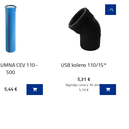
-7%
UMNA CEV 110 -
USB koleno 110/15°
500
5,31 €
Najnižja cena v 30 dneh
5,44 €
 V KOŠARICO
DODAJ V KOŠARICO
5,76 €