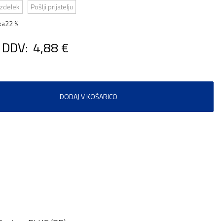
izdelek
Pošlji prijatelju
ka
22 %
 DDV:
4,88 €
DODAJ V KOŠARICO