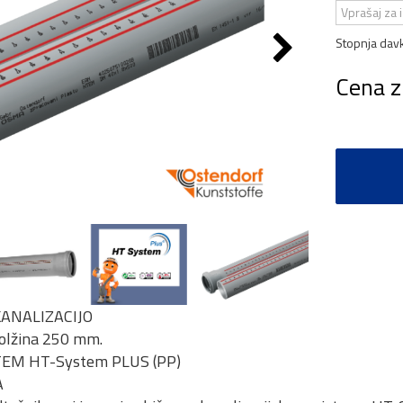
Vprašaj za 
Stopnja dav
Cena z
KANALIZACIJO
dolžina 250 mm.
TEM HT-System PLUS (PP)
A