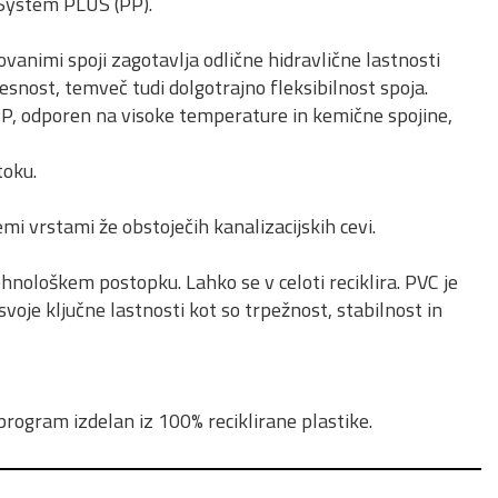
-System PLUS (PP).
vanimi spoji zagotavlja odlične hidravlične lastnosti
tesnost, temveč tudi dolgotrajno fleksibilnost spoja.
PP, odporen na visoke temperature in kemične spojine,
toku.
i vrstami že obstoječih kanalizacijskih cevi.
hnološkem postopku. Lahko se v celoti reciklira. PVC je
 svoje ključne lastnosti kot so trpežnost, stabilnost in
program izdelan iz 100% reciklirane plastike.