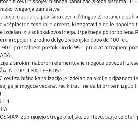
točnih cevi in spojev hišnega kanalizacijskega sistema HT
izko tveganje zamašitve.
anja in zunanja površina cevi in fitingov. Z natančno obliko
je večplasten tesnilni element, ki zagotavlja ne le popolno 
je izdelan iz visokokakovostnega, trpežnega polipropilena 
em in spojem izredno dolgo življenjsko dobo do 100 let.
90 C pri stalnem pretoku in do 95 C pri kratkotrajnem pre
RABA
cije z širokim naborom elementov je mogoče povezati z vsem
A IN POPOLNA TESNOST
cevi za hišno kanalizacijo je izdelan za okolje prijaznem te
saj ga je mogoče večkrat reciklirati, ne da bi pri tem izgubil
.
51-1
IJA
 OSMA® izpolnjujejo stroge okoljske zahteve, saj je celoten 