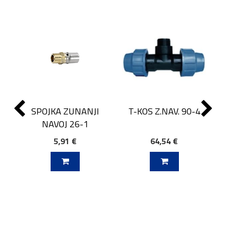
SPOJKA ZUNANJI
T-KOS Z.NAV. 90-4
NAVOJ 26-1
5,91 €
64,54 €
J V KOŠARICO
DODAJ V KOŠARICO