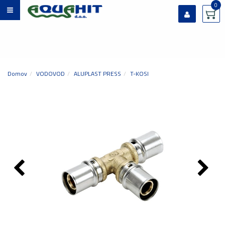
0
Prijavi se
Registriraj se
Ste pozabili geslo?
Domov
VODOVOD
ALUPLAST PRESS
T-KOSI