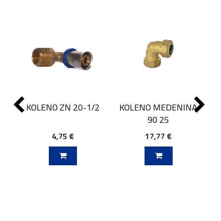
KOLENO ZN 20-1/2
KOLENO MEDENINA
90 25
4,75 €
17,77 €
J V KOŠARICO
DODAJ V KOŠARICO