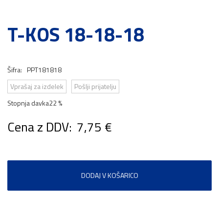
T-KOS 18-18-18
Šifra:
PPT181818
Vprašaj za izdelek
Pošlji prijatelju
Stopnja davka
22 %
Cena z DDV:
7,75 €
DODAJ V KOŠARICO