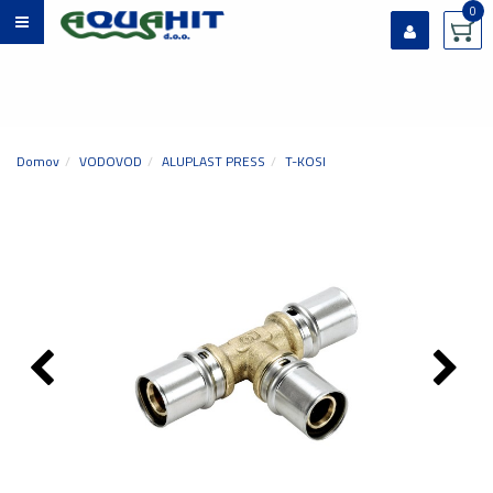
0
Prijavi se
Registriraj se
Ste pozabili geslo?
Domov
VODOVOD
ALUPLAST PRESS
T-KOSI