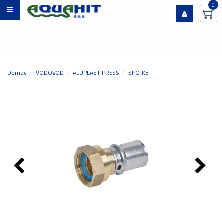
0
Prijavi se
Registriraj se
Ste pozabili geslo?
Domov
VODOVOD
ALUPLAST PRESS
SPOJKE