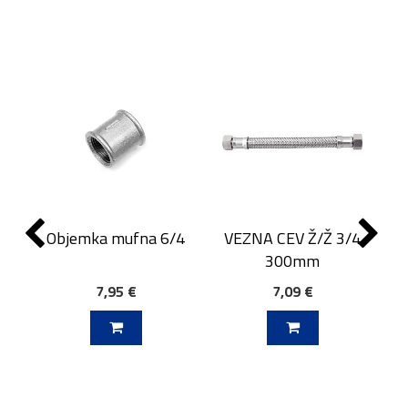
Objemka mufna 6/4
VEZNA CEV Ž/Ž 3/4
300mm
7,95 €
7,09 €
J V KOŠARICO
DODAJ V KOŠARICO