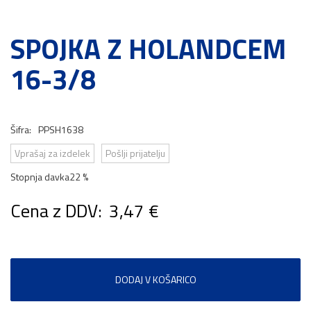
SPOJKA Z HOLANDCEM
16-3/8
Šifra:
PPSH1638
Vprašaj za izdelek
Pošlji prijatelju
Stopnja davka
22 %
Cena z DDV:
3,47 €
DODAJ V KOŠARICO