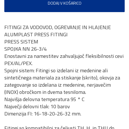
DODAJ V KOŠARICO
FITINGI ZA VODOVOD, OGREVANJE IN HLAJENJE
ALUMPLAST PRESS FITINGI
PRESS SISTEM
SPOJKA NN 26-3/4
Enostavni za namestitev zahvaljujoč fleksibilnosti cevi
PEX/AL/PEX.
Spojni sistem: Fitingi so izdelani iz medenine ali
sintetičnega materiala za stiskanje (skrito), okovja za
zategovanje so izdelana iz medenine, nerjavečim
(INOX) obročkom in dvema tesniloma.
Najvišja delovna temperatura 95 ° C
Največji delovni tlak: 10 barov
Dimenzija FI: 16-18-20-26-32 mm.
Fitingi so kompatibilni za čeljusti TH, H, in THU do