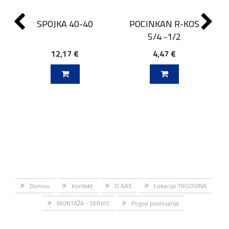
SPOJKA 40-40
POCINKAN R-KOS
5/4 -1/2
12,17 €
4,47 €
J V KOŠARICO
DODAJ V KOŠARICO
Domov
Kontakt
O NAS
Lokacija TRGOVINA
MONTAŽA - SERVIS
Pogoji poslovanja