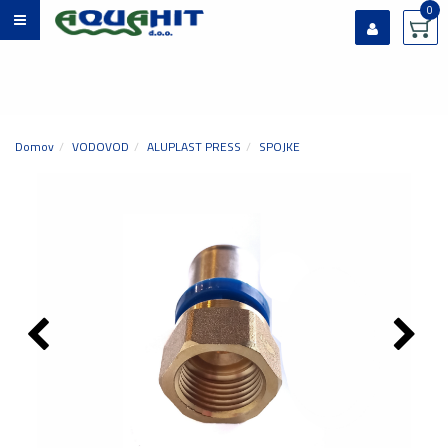
0
Prijavi se
Registriraj se
Ste pozabili geslo?
Domov
VODOVOD
ALUPLAST PRESS
SPOJKE