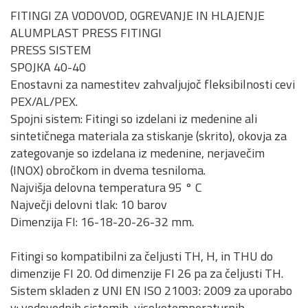
FITINGI ZA VODOVOD, OGREVANJE IN HLAJENJE
ALUMPLAST PRESS FITINGI
PRESS SISTEM
SPOJKA 40-40
Enostavni za namestitev zahvaljujoč fleksibilnosti cevi
PEX/AL/PEX.
Spojni sistem: Fitingi so izdelani iz medenine ali
sintetičnega materiala za stiskanje (skrito), okovja za
zategovanje so izdelana iz medenine, nerjavečim
(INOX) obročkom in dvema tesniloma.
Najvišja delovna temperatura 95 ° C
Največji delovni tlak: 10 barov
Dimenzija FI: 16-18-20-26-32 mm.
Fitingi so kompatibilni za čeljusti TH, H, in THU do
dimenzije FI 20. Od dimenzije FI 26 pa za čeljusti TH.
Sistem skladen z UNI EN ISO 21003: 2009 za uporabo
v: vodovodnih sistemih, visokotemperaturnih