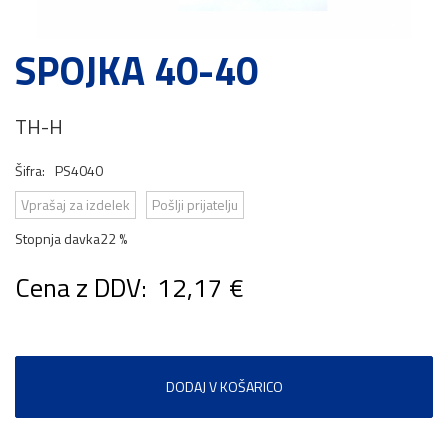
SPOJKA 40-40
TH-H
Šifra:
PS4040
Vprašaj za izdelek
Pošlji prijatelju
Stopnja davka
22 %
Cena z DDV:
12,17 €
DODAJ V KOŠARICO