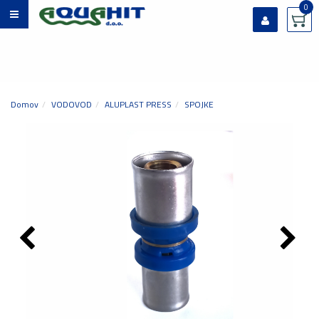
0
Prijavi se
Registriraj se
Ste pozabili geslo?
Domov
VODOVOD
ALUPLAST PRESS
SPOJKE