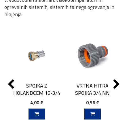
ogrevalnih sistemih, sistemih talnega ogrevanja in
hlajenja.
SPOJKA Z
VRTNA HITRA
HOLANDCEM 16-3/4
SPOJKA 3/4 NN
4,00 €
0,56 €
J V KOŠARICO
DODAJ V KOŠARICO