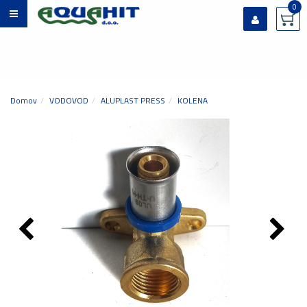
0
Prijavi se
Registriraj se
Ste pozabili geslo?
Domov
VODOVOD
ALUPLAST PRESS
KOLENA