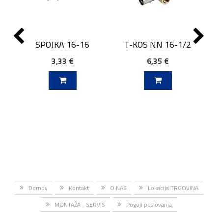
SPOJKA 16-16
T-KOS NN 16-1/2
3,33 €
6,35 €
J V KOŠARICO
DODAJ V KOŠARICO
Domov
Kontakt
O NAS
Lokacija TRGOVINA
MONTAŽA - SERVIS
Pogoji poslovanja