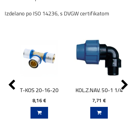
Izdelano po ISO 14236, s DVGW certifikatom
T-KOS 20-16-20
KOL.Z.NAV. 50-1 1/4
8,16 €
7,71 €
J V KOŠARICO
DODAJ V KOŠARICO