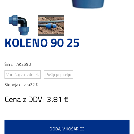
KOLENO 90 25
Šifra:
AK2590
Vprašaj za izdelek
Pošlji prijatelju
Stopnja davka
22 %
Cena z DDV:
3,81 €
DODAJ V KOŠARICO