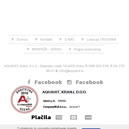
Domov
Kontakt
O NAS
Lokacija TRGOVINA
MONTAŽA - SERVIS
Pogoji poslovanja
AQUAHIT, Kranj, d.o.o., Zasavska cesta 16 4000 Kranj
T:
068 663 618,
F:
04 235
38 01
E:
Info@aquahit.si
Facebook
Facebook
Plačila
Z obiskom in uporabo spletnega mesta