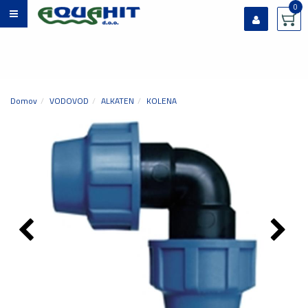
0
Prijavi se
Registriraj se
Ste pozabili geslo?
Domov
VODOVOD
ALKATEN
KOLENA