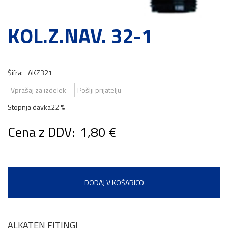
KOL.Z.NAV. 32-1
Šifra:
AKZ321
Vprašaj za izdelek
Pošlji prijatelju
Stopnja davka
22 %
Cena z DDV:
1,80 €
DODAJ V KOŠARICO
ALKATEN FITINGI