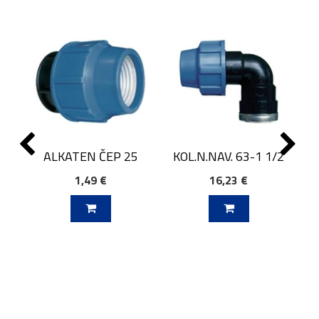
ALKATEN ČEP 25
KOL.N.NAV. 63-1 1/2
1,49 €
16,23 €
J V KOŠARICO
DODAJ V KOŠARICO