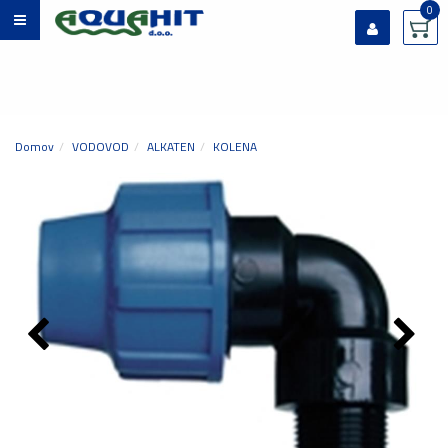
0
Prijavi se
Registriraj se
Ste pozabili geslo?
Domov
VODOVOD
ALKATEN
KOLENA