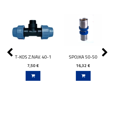
SPOJKA 50-50
T-KOS Z.NAV. 40-1
7,50 €
16,32 €
J V KOŠARICO
DODAJ V KOŠARICO