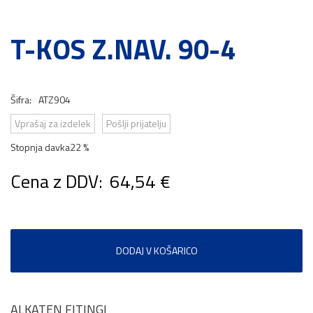
T-KOS Z.NAV. 90-4
Šifra:
ATZ904
Vprašaj za izdelek
Pošlji prijatelju
Stopnja davka
22 %
Cena z DDV:
64,54 €
DODAJ V KOŠARICO
ALKATEN FITINGI