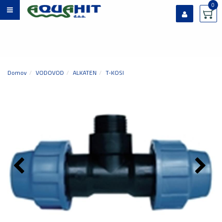
0
Prijavi se
Registriraj se
Ste pozabili geslo?
Domov
VODOVOD
ALKATEN
T-KOSI