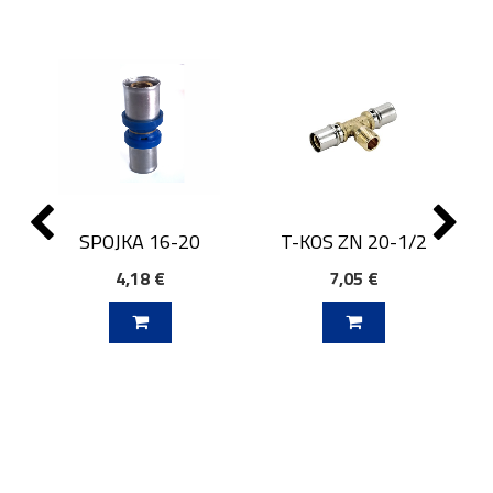
SPOJKA 16-20
T-KOS ZN 20-1/2
4,18 €
7,05 €
J V KOŠARICO
DODAJ V KOŠARICO