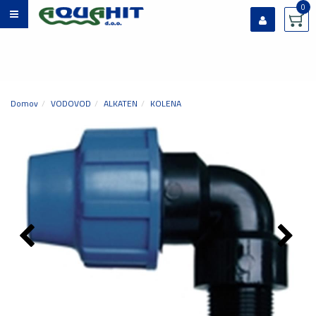
0
Prijavi se
Registriraj se
Ste pozabili geslo?
Domov
VODOVOD
ALKATEN
KOLENA