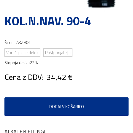
KOL.N.NAV. 90-4
Šifra:
AKZ904
Vprašaj za izdelek
Pošlji prijatelju
Stopnja davka
22 %
Cena z DDV:
34,42 €
DODAJ V KOŠARICO
ALKATEN FITINGI