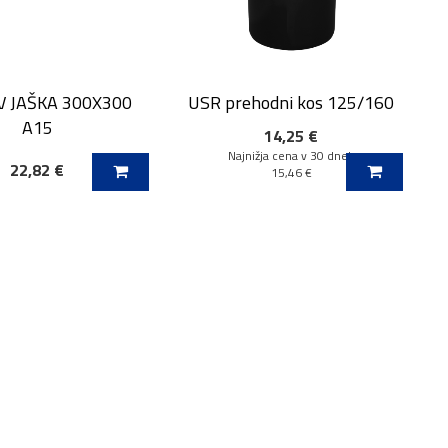
 JAŠKA 300X300
USR prehodni kos 125/160
A15
14,25 €
Najnižja cena v 30 dneh
22,82 €
 V KOŠARICO
DODAJ V KOŠARICO
15,46 €