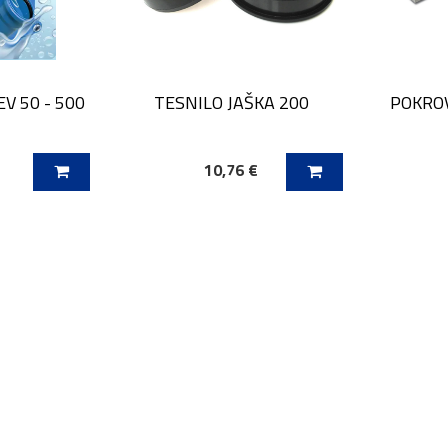
V 50 - 500
TESNILO JAŠKA 200
POKROV
€
10,76 €
ICO
DODAJ V KOŠARICO
DODAJ