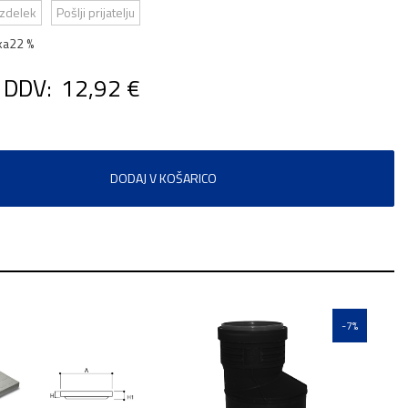
izdelek
Pošlji prijatelju
ka
22 %
 DDV:
12,92 €
DODAJ V KOŠARICO
-7%