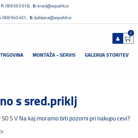
T:
068 663 618,
E:
kranj@aquahit.si
:
068 940 451,
E:
ljubljana@aquahit.si
0
 TRGOVINA
MONTAŽA - SERVIS
GALERIJA STORITEV
Prijavi se
Registriraj se
Ste pozabili geslo?
no s sred.priklj
 50 S V
Na kaj moramo biti pozorni pri nakupu cevi?
01