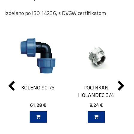
Izdelano po ISO 14236, s DVGW certifikatom
POCINKAN
KOLENO 90 75
HOLANDEC 3/4
61,28 €
8,24 €
J V KOŠARICO
DODAJ V KOŠARICO