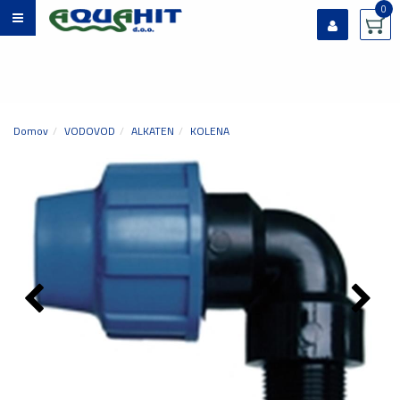
0
Prijavi se
Registriraj se
Ste pozabili geslo?
Domov
VODOVOD
ALKATEN
KOLENA