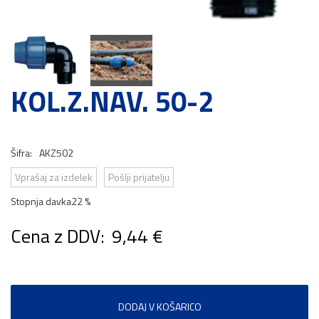
KOL.Z.NAV. 50-2
Šifra:
AKZ502
Vprašaj za izdelek
Pošlji prijatelju
Stopnja davka
22 %
Cena z DDV:
9,44 €
DODAJ V KOŠARICO