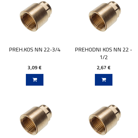
PREH.KOS NN 22-3/4
PREHODNI KOS NN 22 -
1/2
3,09 €
2,67 €
V KOŠARICO
DODAJ V KOŠARICO