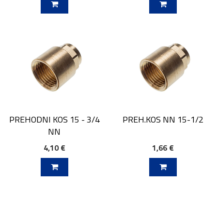
V KOŠARICO
DODAJ V KOŠARICO
PREHODNI KOS 15 - 3/4
PREH.KOS NN 15-1/2
NN
4,10 €
1,66 €
V KOŠARICO
DODAJ V KOŠARICO