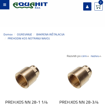
0
Prijavi se
Registriraj se
Ste pozabili geslo?
Domov
OGREVANJE
BAKRENA INŠTALACIJA
PREHODNI KOS NOTRANJI NAVOJ
Razvrsti po:
ceni
nazivu
PREH.KOS NN 28-1 1/4
PREH.KOS NN 28-3/4