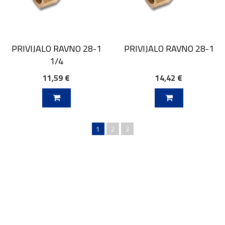
PRIVIJALO RAVNO 28-1
PRIVIJALO RAVNO 28-1
1/4
11,59 €
14,42 €
V KOŠARICO
DODAJ V KOŠARICO
1
2
3