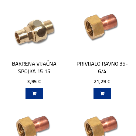
BAKRENA VIJAČNA
PRIVIJALO RAVNO 35-
SPOJKA 15 15
6/4
3,95 €
21,29 €
V KOŠARICO
DODAJ V KOŠARICO