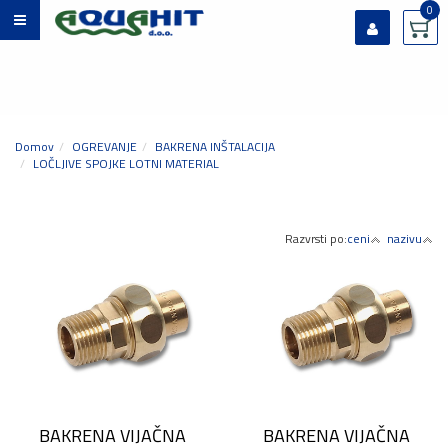
0
Prijavi se
Registriraj se
Ste pozabili geslo?
Domov
OGREVANJE
BAKRENA INŠTALACIJA
LOČLJIVE SPOJKE LOTNI MATERIAL
Razvrsti po:
ceni
nazivu
BAKRENA VIJAČNA
BAKRENA VIJAČNA