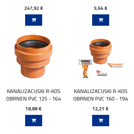
247,92 €
5,64 €
V KOŠARICO
DODAJ V KOŠARICO
KANALIZACIJSKI R-KOS
KANALIZACIJSKI R-KOS
OBRNEN PVC 125 - 164
OBRNEN PVC 160 - 194
18,88 €
12,21 €
V KOŠARICO
DODAJ V KOŠARICO