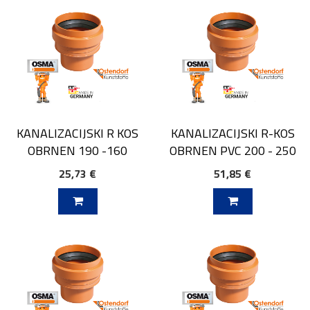
KANALIZACIJSKI R KOS
KANALIZACIJSKI R-KOS
OBRNEN 190 -160
OBRNEN PVC 200 - 250
25,73 €
51,85 €
V KOŠARICO
DODAJ V KOŠARICO