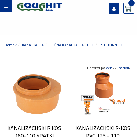
0
Prijavi se
Registriraj se
Ste pozabili geslo?
Domov
KANALIZACIJA
ULIČNA KANALIZACIJA - UKC
REDUCIRNI KOSI
Razvrsti po:
ceni
nazivu
KANALIZACIJSKI R KOS
KANALIZACIJSKI R-KOS
160-110 KRATKI
PVC 125 - 110