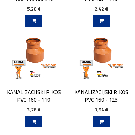
5,28 €
2,42 €
V KOŠARICO
DODAJ V KOŠARICO
KANALIZACIJSKI R-KOS
KANALIZACIJSKI R-KOS
PVC 160 - 110
PVC 160 - 125
3,76 €
3,94 €
V KOŠARICO
DODAJ V KOŠARICO