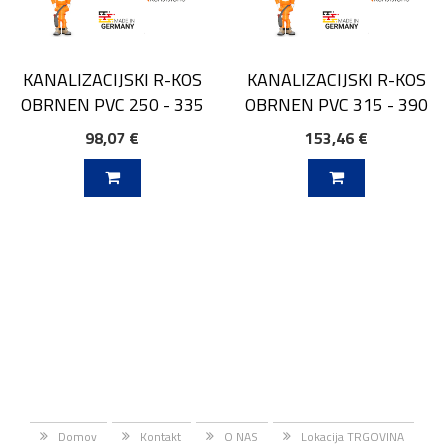
KANALIZACIJSKI R-KOS
KANALIZACIJSKI R-KOS
OBRNEN PVC 250 - 335
OBRNEN PVC 315 - 390
98,07 €
153,46 €
V KOŠARICO
DODAJ V KOŠARICO
Domov
Kontakt
O NAS
Lokacija TRGOVINA